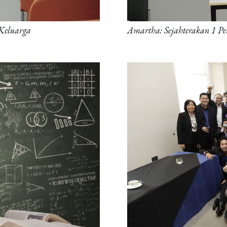
Amartha: Sejahterakan 1 P
 Keluarga