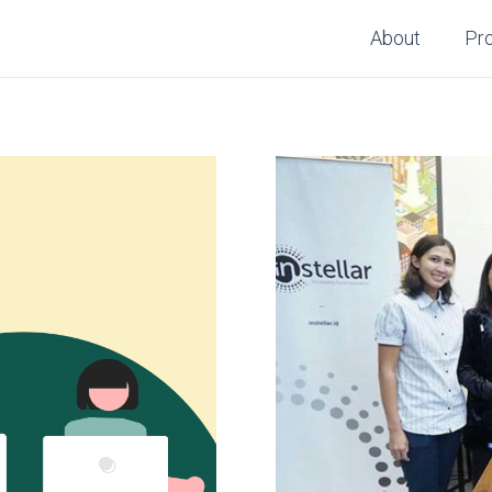
About
Pr