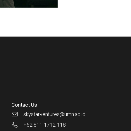
Contact Us
skystarventures@umn.ac.id
+62 811-1712-118