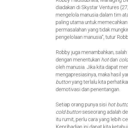
diadakan di Skystar Ventures (2
mengelola manusia dalam tim ata
paling utama untuk memecahkan m
permasalahan yang tidak mungkin
pengelolaan manusia”, tutur Robb
Robby juga menambahkan, salah s
dengan menentukan
hot
dan
cold
oleh manusia. Jika kita dapat 
mengapresiasinya, maka hasil yan
button
yang terlalu kita perhatik
demotivasi dan penentangan.
Setiap orang punya sisi
hot butt
cold button
seseorang adalah de
itu rumit, perlu cara yang lebih
Kepribadian ini dapat kita ketah