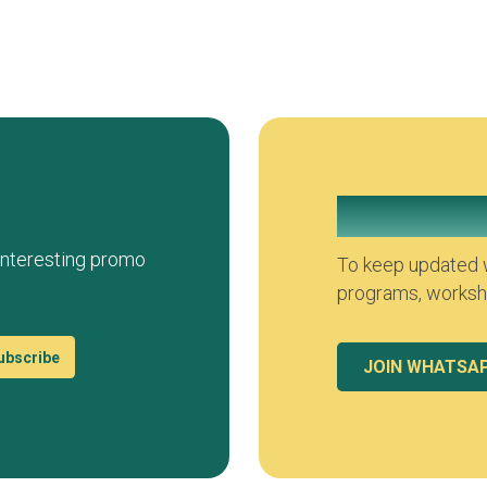
Join our Wh
 interesting promo
To keep updated w
programs, worksho
ubscribe
JOIN WHATSA