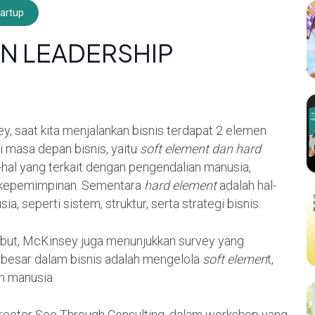
artup
IN LEADERSHIP
, saat kita menjalankan bisnis terdapat 2 elemen
masa depan bisnis, yaitu
soft element
dan hard
-hal yang terkait dengan pengendalian manusia,
a kepemimpinan. Sementara
hard element
adalah hal-
a, seperti sistem, struktur, serta strategi bisnis.
but, McKinsey juga menunjukkan survey yang
besar dalam bisnis adalah mengelola
soft elemen
t,
an manusia.
rector See Through Consulting, dalam workshop yang