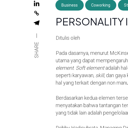
Business
Coworking
St
PERSONALITY 
|
Ditulis oleh
SHARE
Pada dasarnya, menurut McKinsey
utama yang dapat mempengaruhi 
element
.
Soft element
adalah hal
seperti karyawan,
skill
, dan gay
hal yang terkait dengan non manusi
Berdasarkan kedua elemen terse
menyatakan bahwa tantangan ter
yang tidak lain adalah pengelola
Robby Hadisubrata, Managing Di