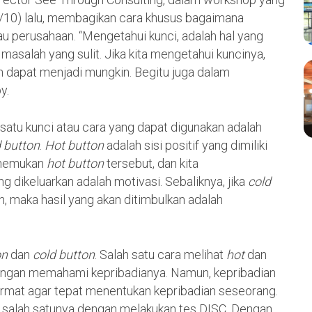
7/10) lalu, membagikan cara khusus bagaimana
u perusahaan. “Mengetahui kunci, adalah hal yang
asalah yang sulit. Jika kita mengetahui kuncinya,
 dapat menjadi mungkin. Begitu juga dalam
y.
atu kunci atau cara yang dapat digunakan adalah
 button
.
Hot button
adalah sisi positif yang dimiliki
menemukan
hot button
tersebut, dan kita
g dikeluarkan adalah motivasi. Sebaliknya, jika
cold
an, maka hasil yang akan ditimbulkan adalah
on
dan
cold button
. Salah satu cara melihat
hot
dan
ngan memahami kepribadianya. Namun, kepribadian
 cermat agar tepat menentukan kepribadian seseorang.
ui salah satunya dengan melakukan tes DISC. Dengan