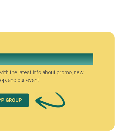
atsapp Group
ith the latest info about promo, new
p, and our event.
PP GROUP