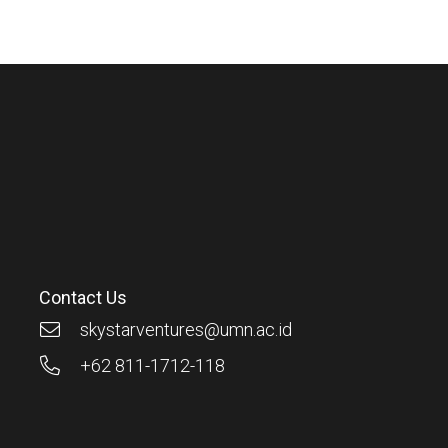
Contact Us
skystarventures@umn.ac.id
+62 811-1712-118