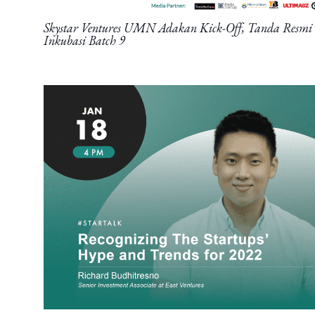
Skystar Ventures UMN Adakan Kick-Off, Tanda Resm
Inkubasi Batch 9