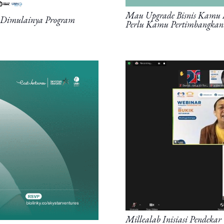
Mau Upgrade Bisnis Kamu Me
i Dimulainya Program
Perlu Kamu Pertimbangkan
Millealab Inisiasi Pendeka