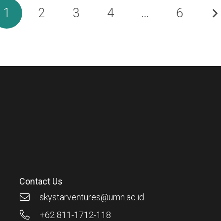
1
2
3
4
…
6
Contact Us
skystarventures@umn.ac.id
+62 811-1712-118