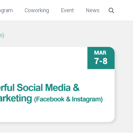
ogram
Coworking
Event
News
m)