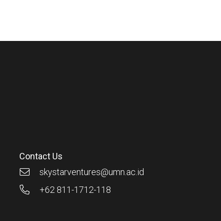
Contact Us
skystarventures@umn.ac.id
+62 811-1712-118