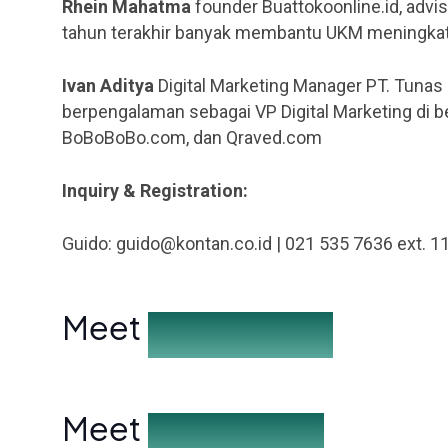
Rhein Mahatma
founder Buattokoonline.id, advi
tahun terakhir banyak membantu UKM meningkatka
Ivan Aditya
Digital Marketing Manager PT. Tuna
berpengalaman sebagai VP Digital Marketing di b
BoBoBoBo.com, dan Qraved.com
Inquiry & Registration:
Guido:
guido@kontan.co.id
| 021 535 7636 ext. 1
Meet
the Speakers
Meet
the Partners