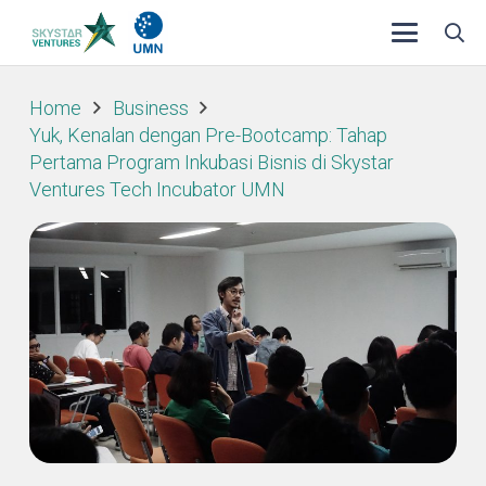
Home
Business
Yuk, Kenalan dengan Pre-Bootcamp: Tahap
Pertama Program Inkubasi Bisnis di Skystar
Ventures Tech Incubator UMN