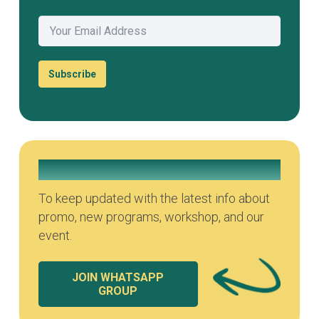
Subscribe
Join our Whatsapp Group
To keep updated with the latest info about
promo, new programs, workshop, and our
event.
JOIN WHATSAPP
GROUP