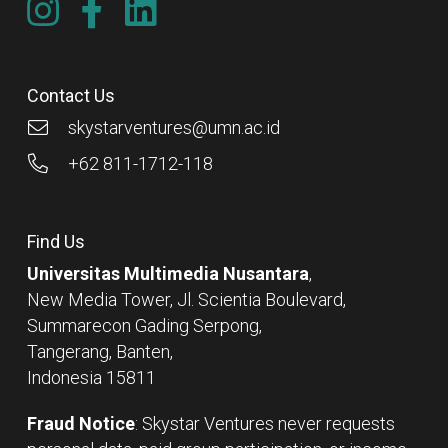
Contact Us
skystarventures@umn.ac.id
+62 811-1712-118
Find Us
Universitas Multimedia Nusantara
,
New Media Tower, Jl. Scientia Boulevard,
Summarecon Gading Serpong,
Tangerang, Banten,
Indonesia 15811
Fraud Notice
: Skystar Ventures never requests