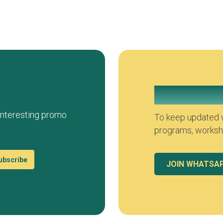
Join our Wh
 interesting promo
To keep updated w
programs, worksho
ubscribe
JOIN WHATSA