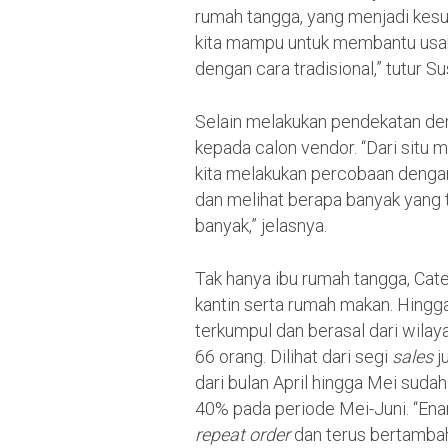
rumah tangga, yang menjadi kes
kita mampu untuk membantu usah
dengan cara tradisional,” tutur S
Selain melakukan pendekatan den
kepada calon vendor. “Dari situ
kita melakukan percobaan deng
dan melihat berapa banyak yang t
banyak,” jelasnya.
Tak hanya ibu rumah tangga, Ca
kantin serta rumah makan. Hingga
terkumpul dan berasal dari wila
66 orang. Dilihat dari segi
sales
j
dari bulan April hingga Mei suda
40% pada periode Mei-Juni. “Ena
repeat order
dan terus bertambah,