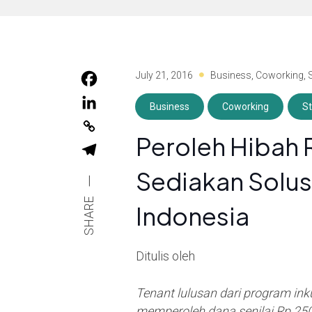
July 21, 2016
Business
,
Coworking
,
Business
Coworking
St
Peroleh Hibah R
Sediakan Solus
|
SHARE
Indonesia
Ditulis oleh
Tenant lulusan dari program inku
memperoleh dana senilai Rp 250 