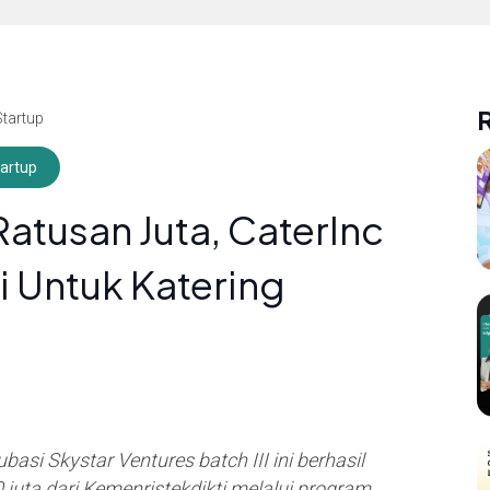
Startup
artup
atusan Juta, CaterInc
i Untuk Katering
basi Skystar Ventures batch III ini berhasil
juta dari Kemenristekdikti melalui program