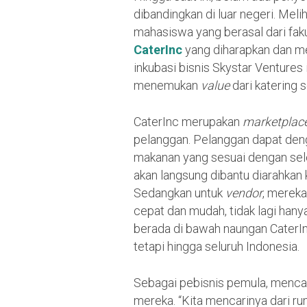
dibandingkan di luar negeri. Mel
mahasiswa yang berasal dari fak
CaterInc
yang diharapkan dan men
inkubasi bisnis Skystar Ventures 
menemukan
value
dari katering 
CaterInc merupakan
marketplac
pelanggan. Pelanggan dapat den
makanan yang sesuai dengan sele
akan langsung dibantu diarahkan 
Sedangkan untuk
vendor
, merek
cepat dan mudah, tidak lagi han
berada di bawah naungan CaterI
tetapi hingga seluruh Indonesia.
Sebagai pebisnis pemula, mencar
mereka. “Kita mencarinya dari r