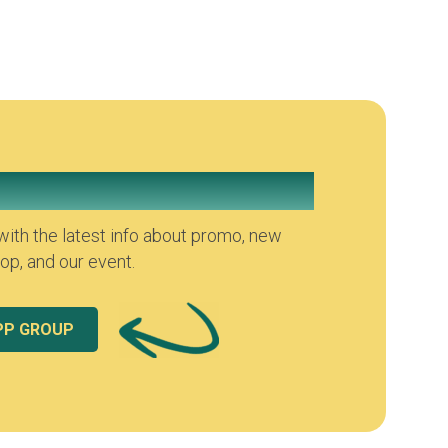
atsapp Group
ith the latest info about promo, new
p, and our event.
PP GROUP