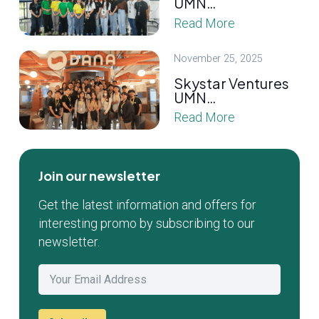
UMN…
Read More
November 25, 2025
Skystar Ventures
UMN…
Read More
Join our newsletter
Get the latest information and offers for
interesting promo by subscribing to our
newsletter.