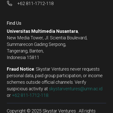
+62 811-1712-118
Find Us
Universitas Multimedia Nusantara
,
New Media Tower, Jl. Scientia Boulevard,
Summarecon Gading Serpong,
Tangerang, Banten,
Indonesia 15811
Fraud Notice
: Skystar Ventures never requests
personal data, paid group participation, or income
schemes outside official channels. Verify
suspicious activity at
skystarventures@umn.ac.id
or
+62 811-1712-118.
Copyright © 2025 Skystar Ventures . All rights