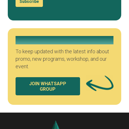
Subscribe
Join our Whatsapp Group
To keep updated with the latest info about
promo, new programs, workshop, and our
event.
JOIN WHATSAPP
GROUP