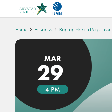
Home
Business
Bingung Skema Perpajakan U