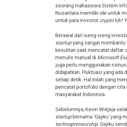
seorang mahasiswa Sistem Info
Nusantara memiliki ide untuk 
untuk para investor
crypto
loh! Y
Berawal dari iseng-iseng invest
startup
yang sangat membantu p
kesulitan saat mencatat daftar
c
menulis manual di
Microsoft Ex
juga perlu menggunakan rumus 
didapatkan. Fluktuasi yang ada 
setiap detik. Hal inilah yang me
pencatat portofolio dengan cita
masyarakat Indonesia.
Sebelumnya, Kevin Widjaja sel
startup
bernama ‘Gajiku’ yang 
technopreneurship
. Gajiku sen