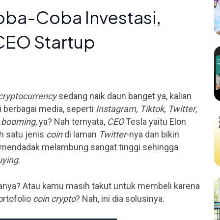
oba-Coba Investasi,
CEO Startup
cryptocurrency
sedang naik daun banget ya, kalian
i berbagai media, seperti
Instagram, Tiktok, Twitter
,
a
booming
, ya? Nah ternyata,
CEO
Tesla yaitu Elon
 satu jenis
coin
di laman
Twitter
-nya dan bikin
mendadak melambung sangat tinggi sehingga
uying
.
ranya? Atau kamu masih takut untuk membeli karena
rtofolio
coin crypto
? Nah, ini dia solusinya.