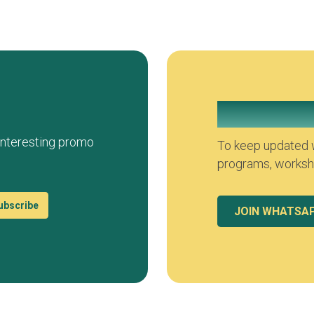
Join our Wh
 interesting promo
To keep updated w
programs, worksho
ubscribe
JOIN WHATSA