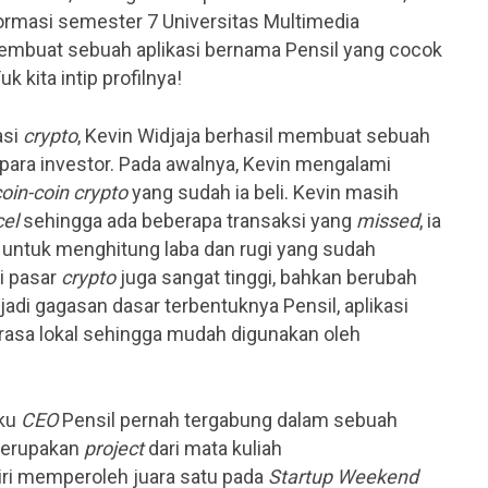
rmasi semester 7 Universitas Multimedia
membuat sebuah aplikasi bernama Pensil yang cocok
uk kita intip profilnya!
asi
crypto
, Kevin Widjaja berhasil membuat sebuah
ara investor. Pada awalnya, Kevin mengalami
oin-coin crypto
yang sudah ia beli. Kevin masih
cel
sehingga ada beberapa transaksi yang
missed
, ia
untuk menghitung laba dan rugi yang sudah
di pasar
crypto
juga sangat tinggi, bahkan berubah
njadi gagasan dasar terbentuknya Pensil, aplikasi
 rasa lokal sehingga mudah digunakan oleh
aku
CEO
Pensil pernah tergabung dalam sebuah
merupakan
project
dari mata kuliah
diri memperoleh juara satu pada
Startup Weekend