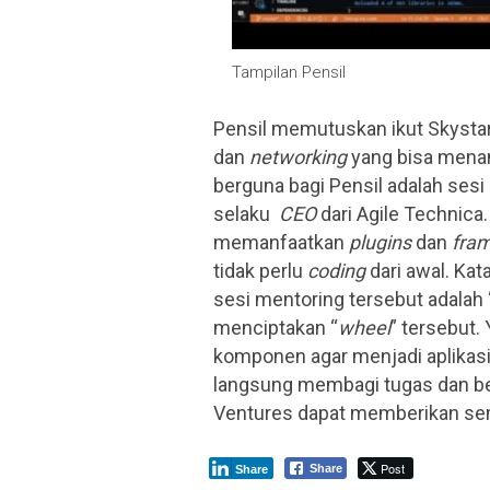
Tampilan Pensil
Pensil memutuskan ikut Skysta
dan
networking
yang bisa men
berguna bagi Pensil adalah sesi
selaku
CEO
dari Agile Technic
memanfaatkan
plugins
dan
fra
tidak perlu
coding
dari awal. Ka
sesi mentoring tersebut adalah 
menciptakan “
wheel
” tersebut.
komponen agar menjadi aplikasi y
langsung membagi tugas dan bek
Ventures dapat memberikan sem
Post
Share
Share