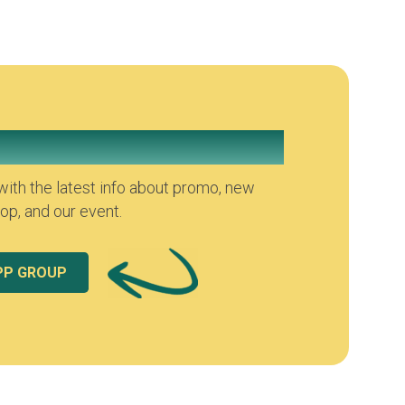
atsapp Group
ith the latest info about promo, new
p, and our event.
PP GROUP