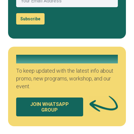
Subscribe
Join our Whatsapp Group
To keep updated with the latest info about
promo, new programs, workshop, and our
event.
JOIN WHATSAPP
GROUP