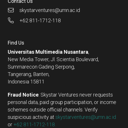
Contact Us
skystarventures@umn.ac.id
+62 811-1712-118
Find Us
Universitas Multimedia Nusantara
,
New Media Tower, Jl. Scientia Boulevard,
Summarecon Gading Serpong,
Tangerang, Banten,
Indonesia 15811
Fraud Notice
: Skystar Ventures never requests
personal data, paid group participation, or income
schemes outside official channels. Verify
suspicious activity at
skystarventures@umn.ac.id
or
+62 811-1712-118.