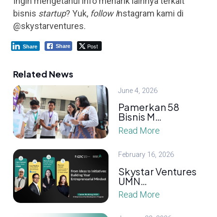
Ingin mengetahui info menarik lainnya terkait
bisnis
startup
? Yuk,
follow I
nstagram kami di
@skystarventures.
Post
Share
Share
Related News
June 4, 2026
Pamerkan 58
Bisnis M…
Read More
February 16, 2026
Skystar Ventures
UMN…
Read More